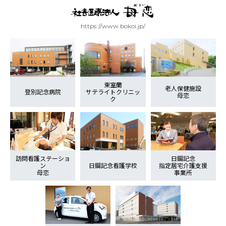
https://www.bokoi.jp/
東室蘭
老人保健施設
登別記念病院
サテライトクリニッ
母恋
ク
訪問看護ステーショ
日鋼記念
ン
日鋼記念看護学校
指定居宅介護支援
母恋
事業所