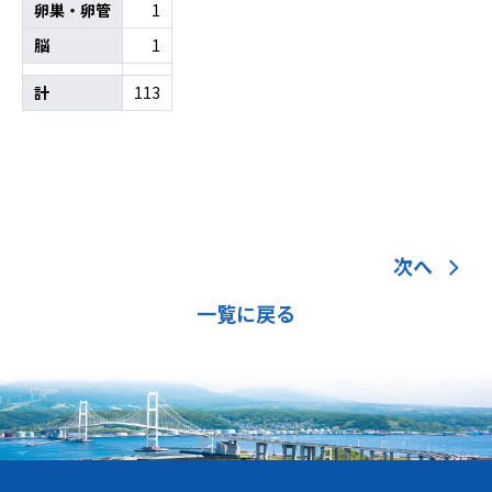
卵巣・卵管
1
脳
1
計
113
次へ
一覧に戻る