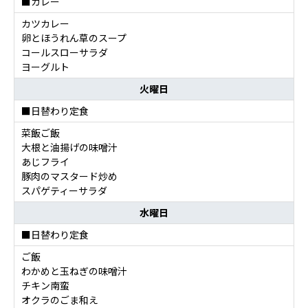
■カレー
カツカレー
卵とほうれん草のスープ
コールスローサラダ
ヨーグルト
火曜日
■日替わり定食
菜飯ご飯
大根と油揚げの味噌汁
あじフライ
豚肉のマスタード炒め
スパゲティーサラダ
水曜日
■日替わり定食
ご飯
わかめと玉ねぎの味噌汁
チキン南蛮
オクラのごま和え