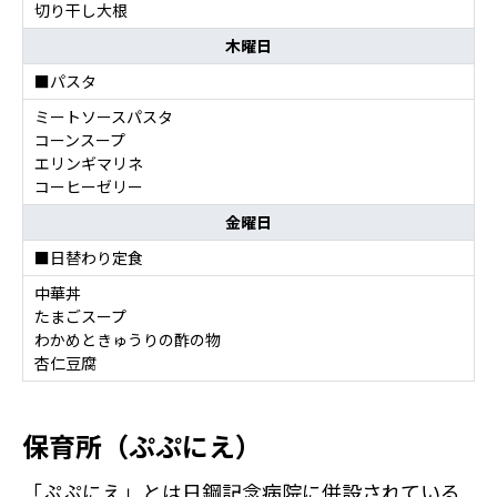
切り干し大根
木曜日
■パスタ
ミートソースパスタ
コーンスープ
エリンギマリネ
コーヒーゼリー
金曜日
■日替わり定食
中華丼
たまごスープ
わかめときゅうりの酢の物
杏仁豆腐
保育所（ぷぷにえ）
「ぷぷにえ」とは日鋼記念病院に併設されている